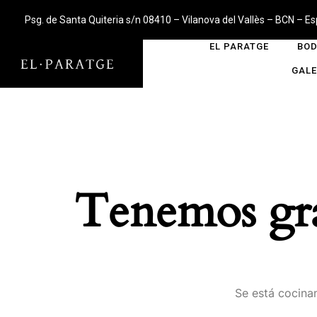
Psg. de Santa Quiteria s/n 08410 – Vilanova del Vallès – BCN – E
EL PARATGE
BOD
GALE
Tenemos gra
Se está cocinan