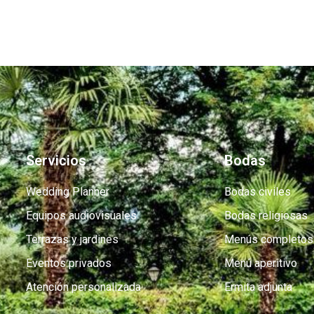
Servicios
Bodas
Wedding Planner
Bodas civiles
Equipos audiovisuales
Bodas religiosas
Terrazas y jardines
Menús completos
Eventos privados
Menú aperitivo
Atención personalizada
Ermita adjunta