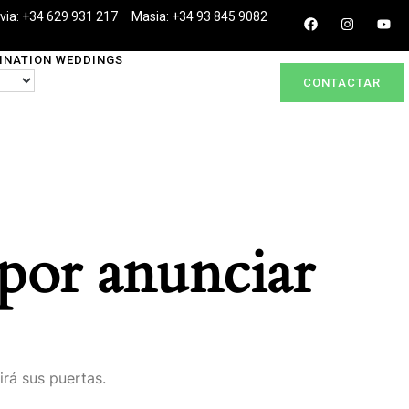
lvia: +34 629 931 217
Masia: +34 93 845 9082
INATION WEDDINGS
CONTACTAR
por anunciar
irá sus puertas.