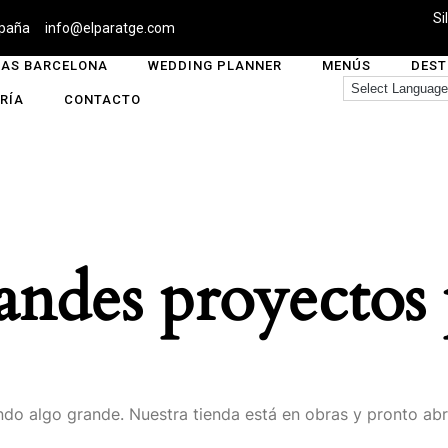
Si
spaña
info@elparatge.com
AS BARCELONA
WEDDING PLANNER
MENÚS
DEST
RÍA
CONTACTO
ndes proyectos 
do algo grande. Nuestra tienda está en obras y pronto abr