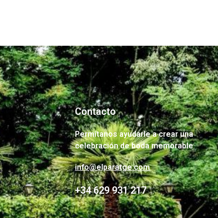
Contacto
Permítanos ayudarle a crear una
celebración de boda memorable
info@elparatge.com
+34 629 931 217