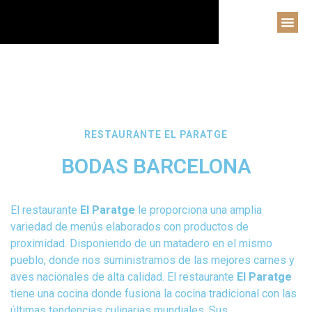
BODAS BARCELONA
WEDDING PLANNER
DESTINATION WEDDINGS
RESTAURANTE EL PARATGE
BODAS BARCELONA
El restaurante 
El Paratge
 le proporciona una amplia 
variedad de menús elaborados con productos de 
proximidad. Disponiendo de un matadero en el mismo 
pueblo, donde nos suministramos de las mejores carnes y 
aves nacionales de alta calidad. El restaurante 
El Paratge
tiene una cocina donde fusiona la cocina tradicional con las 
últimas tendencias culinarias mundiales. Sus 