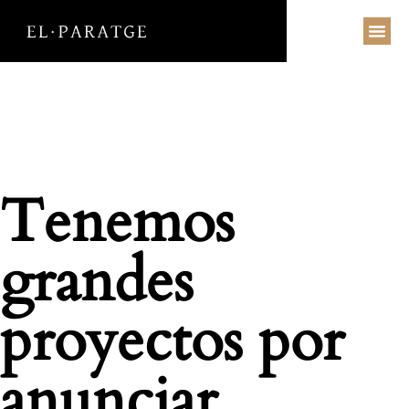
BODAS BARCELONA
WEDDING PLANNER
DESTINATION WEDDINGS
Tenemos
grandes
proyectos por
anunciar