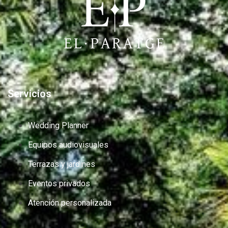
Servicios
Wedding Planner
Equipos audiovisuales
Terrazas y jardines
Eventos privados
Atención personalizada