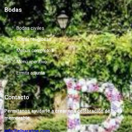
Bodas
Bodas civiles
Bodas religiosas
Menús completos
Menú aperitivo
Ermita adjunta
Contacto
Permítanos ayudarle a crear una celebración de boda
memorable
info@elparatge.com