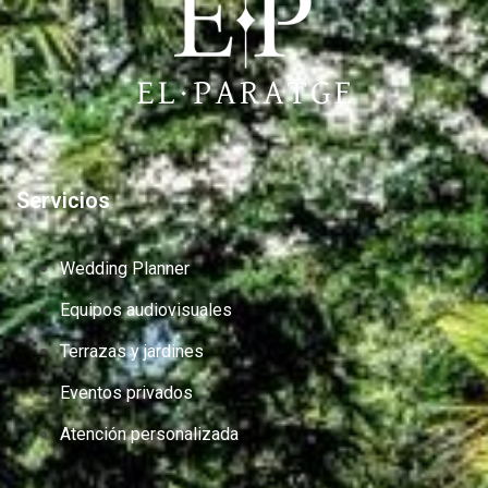
Servicios
Wedding Planner
Equipos audiovisuales
Terrazas y jardines
Eventos privados
Atención personalizada