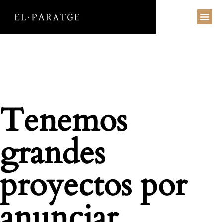
BODAS BARCELONA
WEDDING PLANNER
DESTINATION WEDDINGS
Tenemos
grandes
proyectos por
anunciar