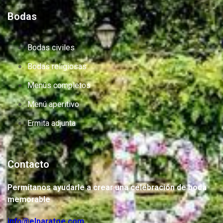
Bodas
Bodas civiles
Bodas religiosas
Menús completos
Menú aperitivo
Ermita adjunta
Contacto
Permítanos ayudarle a crear una celebración de boda
memorable
info@elparatge.com